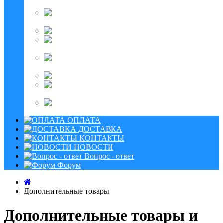
БРОДА ПЛЮС
Раскладушки
БРОДА М ПЛЮС
Кровати БРОДА МАКС
Кровати БРОДА
СУПЕР
Раскладушки
для зимней рыбалки
Раскладушки для собак
Дополнительные
товары
Зап. части и
комплектующие
ОПЛАТА
ДОСТАВКА
КОНТАКТЫ
НОВОСТИ
Вопрос - ответ
Форум
Дополнительные товары
Дополнительные товары и