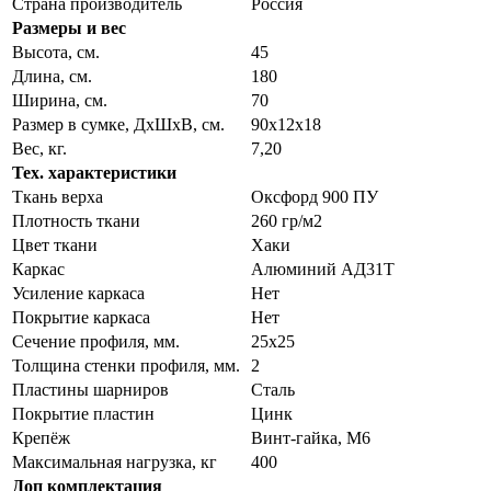
Страна производитель
Россия
Размеры и вес
Высота, см.
45
Длина, см.
180
Ширина, см.
70
Размер в сумке, ДхШхВ, см.
90х12х18
Вес, кг.
7,20
Тех. характеристики
Ткань верха
Оксфорд 900 ПУ
Плотность ткани
260 гр/м2
Цвет ткани
Хаки
Каркас
Алюминий АД31Т
Усиление каркаса
Нет
Покрытие каркаса
Нет
Сечение профиля, мм.
25х25
Толщина стенки профиля, мм.
2
Пластины шарниров
Сталь
Покрытие пластин
Цинк
Крепёж
Винт-гайка, М6
Максимальная нагрузка, кг
400
Доп комплектация