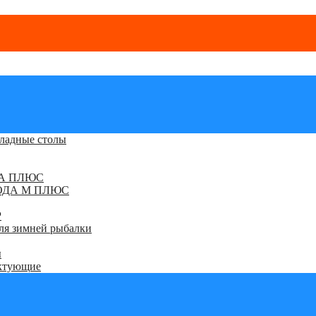
кладные столы
ДА ПЛЮС
РОДА М ПЛЮС
Р
ля зимней рыбалки
ы
ектующие