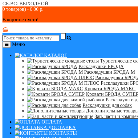
СБ-ВС: ВЫХОДНОЙ
0 товар(ов) - 0.00 р.
В корзине пусто!
Меню
КАТАЛОГ
Туристические с
Раскладушки БРОДА
Раскладушки БРОДА М
Раскладушки БРО
Раскладушки Б
Кровати БРОДА МАКС
Кровати БРОДА СУПЕ
Раскладушки д
Раскладушки для собак
Дополнительные товар
Зап. части и компл
ОПЛАТА
ДОСТАВКА
КОНТАКТЫ