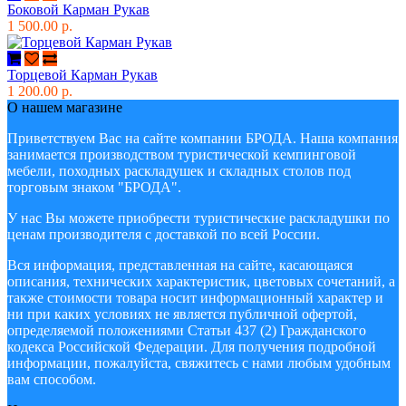
Боковой Карман Рукав
1 500.00 р.
Торцевой Карман Рукав
1 200.00 р.
О нашем магазине
Приветствуем Вас на сайте компании БРОДА. Наша компания
занимается производством туристической кемпинговой
мебели, походных раскладушек и складных столов под
торговым знаком "БРОДА".
У нас Вы можете приобрести туристические раскладушки по
ценам производителя с доставкой по всей России.
Вся информация, представленная на сайте, касающаяся
описания, технических характеристик, цветовых сочетаний, а
также стоимости товара носит информационный характер и
ни при каких условиях не является публичной офертой,
определяемой положениями Статьи 437 (2) Гражданского
кодекса Российской Федерации. Для получения подробной
информации, пожалуйста, свяжитесь с нами любым удобным
вам способом.