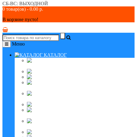
СБ-ВС: ВЫХОДНОЙ
0 товар(ов) - 0.00 р.
В корзине пусто!
Меню
КАТАЛОГ
Туристические
складные столы
Раскладушки БРОДА
Раскладушки БРОДА М
Раскладушки
БРОДА ПЛЮС
Раскладушки
БРОДА М ПЛЮС
Кровати БРОДА МАКС
Кровати БРОДА
СУПЕР
Раскладушки
для зимней рыбалки
Раскладушки для собак